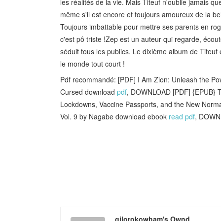
les réalités de la vie. Mais Titeuf n'oublie jamais q
même s'il est encore et toujours amoureux de la be
Toujours imbattable pour mettre ses parents en rogne
c'est pô triste !Zep est un auteur qui regarde, écou
séduit tous les publics. Le dixième album de Titeuf
le monde tout court !
Pdf recommandé: [PDF] I Am Zion: Unleash the Pow
Cursed download
pdf
, DOWNLOAD [PDF] {EPUB} Th
Lockdowns, Vaccine Passports, and the New Norm
Vol. 9 by Nagabe download ebook
read pdf
, DOWNL
gilorokowham's Ownd