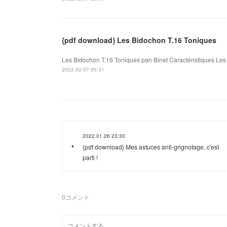
{pdf download} Les Bidochon T.16 Toniques
Les Bidochon T.16 Toniques pan Binet Caractéristiques Les 
2022.02.07 00:31
2022.01.26 23:30
{pdf download} Mes astuces anti-grignotage, c'est
parti !
0
コメント