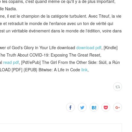
ue les copains, c'est quand même ce qu'il y a de plus important,
lle Nadia.
, il est le champion de la catégorie turbulent. Avec Titeuf, la vie
te et retraduit le monde de l'enfance avec un ton de vérité qui
 est un véritable événement dans le monde de l'édition, voire dans
er of God's Glory in Your Life download
download pdf
, [Kindle]
e Truth About COVID-19: Exposing The Great Reset,
al
read pdf
, [Pdf/ePub] The Girl From the Other Side: Siúil, a Rún
OAD [PDF] {EPUB} Bitwise: A Life in Code
link
,