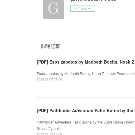
フォロー
関連記事
[PDF] Esos zapatos by Maribeth Boelts, Noah Z
Esos zapatos by Maribeth Boelts, Noah Z. Jones Esos zapato
2022.02.07 23:08
[PDF] Pathfinder Adventure Path: Borne by the 
Pathfinder Adventure Path: Borne by the Sun's Grace (Tyrant
Grace (Tyrant...
2022.02.07 23:06